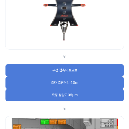
»
무선 접촉식 프로브
최대 측정거리 40m
측정 정밀도 35μm
»