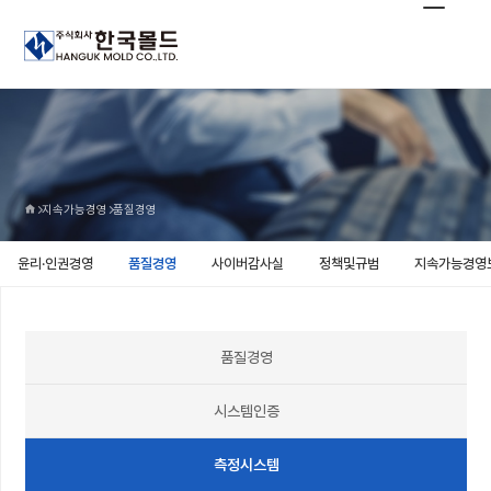
지속가능경영
품질경영
윤리·인권경영
품질경영
사이버감사실
정책및규범
지속가능경영
품질경영
시스템인증
측정시스템