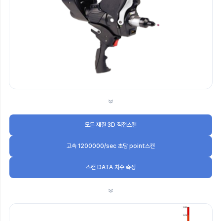
»
모든 재질 3D 직접스캔
고속 1200000/sec 초당 point스캔
스캔 DATA 치수 측정
»