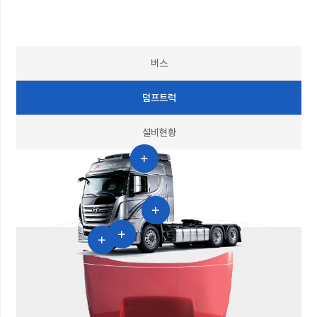
버스
덤프트럭
설비현황