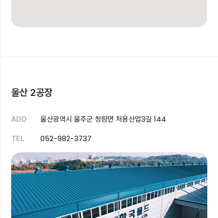
울산 2공장
울산광역시 울주군 청량면 처용산업3길 144
ADD
052-982-3737
TEL